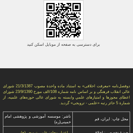
برای دسترسی به صفحه از موبایل اسکن کنید
دوفصل‌نامه «معرفت اخلاقی» به استناد ماده واحدة مصوب 21/3/1387 شورای
عالی انقلاب فرهنگی و بر اساس نامه شماره 108/الف مورخ 23/9/1390 شورای
اعطای مجوزها و امتيازهای علمي وابسته به شورای عالی حوزه‌های علميه، از
شمارة 5 حائز رتبه «علمی - ترويجی» گرديد.
ناشر: موسسه آموزشی و پژوهشی امام
محل چاپ: ایران، قم
خمینی(ره)
حوزۀ تخصصی: اخلاق
اعتبار مجله: علمی ترویجی(ج)