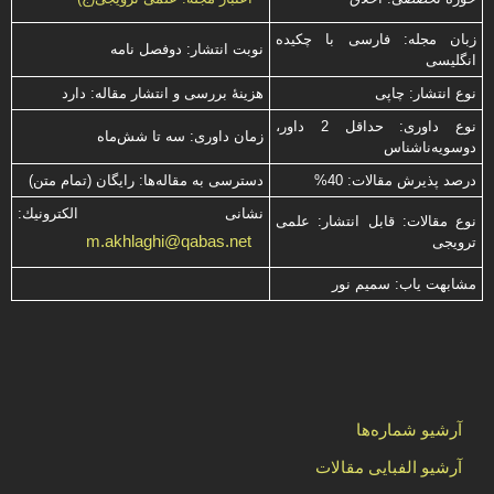
زبان مجله: فارسی با چكیده
نوبت انتشار: دوفصل نامه
انگلیسی
نوع انتشار: چاپی
هزینۀ بررسی و انتشار مقاله: دارد
نوع داوری: حداقل 2 داور،
زمان داوری: سه تا شش‌ماه
دوسویه‌ناشناس
درصد پذیرش مقالات: 40%
دسترسی به مقاله‌ها: رایگان (تمام متن)
نشانی الكترونیك:
نوع مقالات: قابل انتشار: علمی
m.akhlaghi@qabas.net
ترویجی
مشابهت ياب: سميم نور
آرشیو شماره‌ها
آرشیو الفبایی مقالات