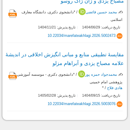
مصباح یزدی و ژان ژاک روسو
✍️
محمد حسین فائضی
/ *دانشجوی دکتری، دانشگاه معارف
اسلامی
تاریخ دریافت: 1404/06/29
تاریخ پذیرش: 1404/11/21
10.22034/marefateakhlagi.2026.5002473
doi
مقایسهٔ تطبیقی منابع و مبانی انگیزش اخلاقی در اندیشهٔ
علامه مصباح یزدی و آبراهام مزلو
✍️
محمدجواد حمزه پور
/ *دانشجوی دکتری - موسسه آموزشی
پژوهشی امام خمینی
هادی فلاح
/ *
تاریخ دریافت: 1404/09/15
تاریخ پذیرش: 1405/02/28
10.22034/marefateakhlagi.2026.5003076
doi