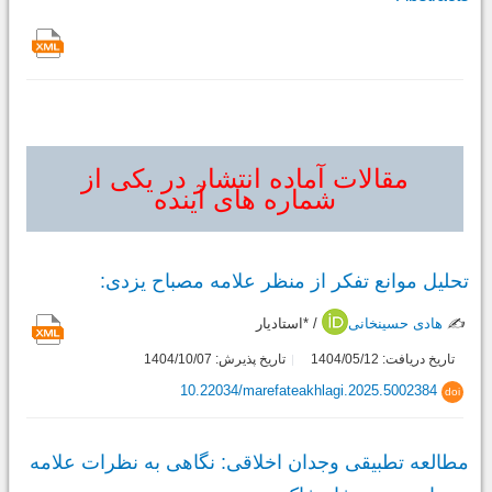
مقالات آماده انتشار در یکی از
شماره های آینده
تحلیل موانع تفکر از منظر علامه مصباح یزدی:
✍️
هادی حسینخانی
/ *استادیار
تاریخ دریافت: 1404/05/12
تاریخ پذیرش: 1404/10/07
10.22034/marefateakhlagi.2025.5002384
doi
مطالعه تطبیقی وجدان اخلاقی: نگاهی به نظرات علامه